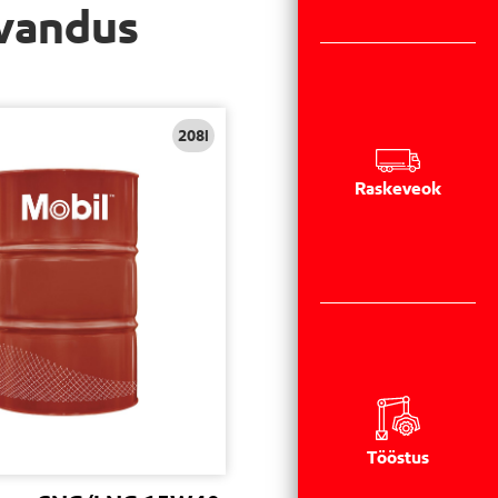
evandus
208l
Raskeveok
Tööstus