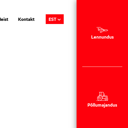
eist
Kontakt
EST
Lennundus
Põllumajandus