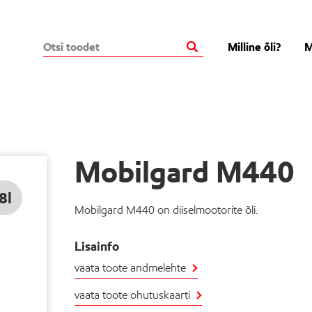
Milline õli?
M
Mobilgard M440
8l
Mobilgard M440 on diiselmootorite õli.
Lisainfo
vaata toote andmelehte
vaata toote ohutuskaarti