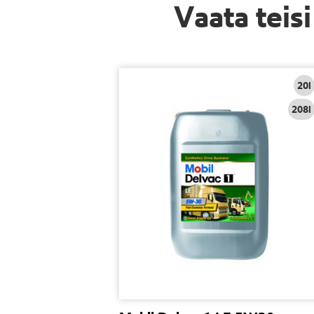
Vaata teis
20l
208l