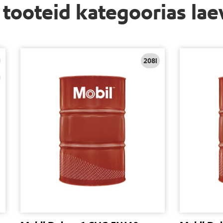
i tooteid kategoorias la
208l