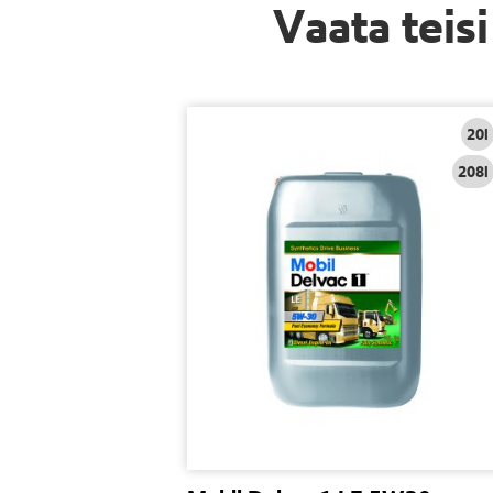
Vaata teis
20l
208l