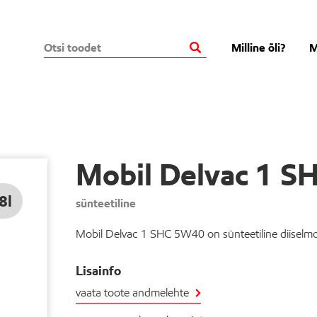
Milline õli?
M
Mobil Delvac 1 
8l
sünteetiline
Mobil Delvac 1 SHC 5W40 on sünteetiline diiselmoo
Lisainfo
vaata toote andmelehte