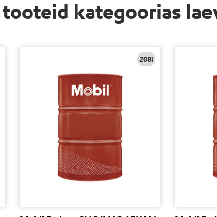
i tooteid kategoorias la
208l