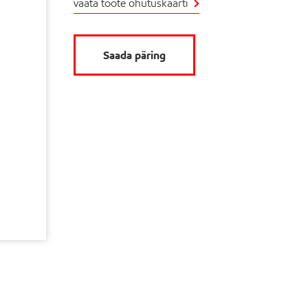
vaata toote ohutuskaarti
Saada päring