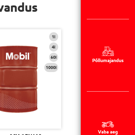
evandus
1l
4l
60l
Põllumajandus
1000l
Vaba aeg