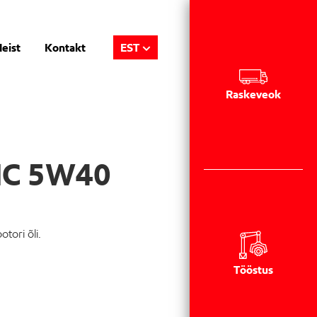
eist
Kontakt
EST
Raskeveok
SHC 5W40
tori õli.
Tööstus