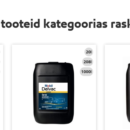
i tooteid kategoorias ra
20l
208l
1000l