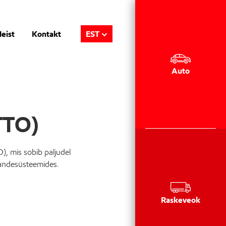
eist
Kontakt
EST
Auto
TTO)
), mis sobib paljudel
kandesüsteemides.
Raskeveok