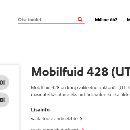
Milline õli?
M
Mobilfuid 428 (U
0l
Mobilfluid 428 on kõrgkvaliteetne traktoriõli (UTTO
masinatel kasutamiseks nii hüdraulika- kui ka üle
8l
Lisainfo
vaata toote andmelehte
vaata toote ohutuskaarti