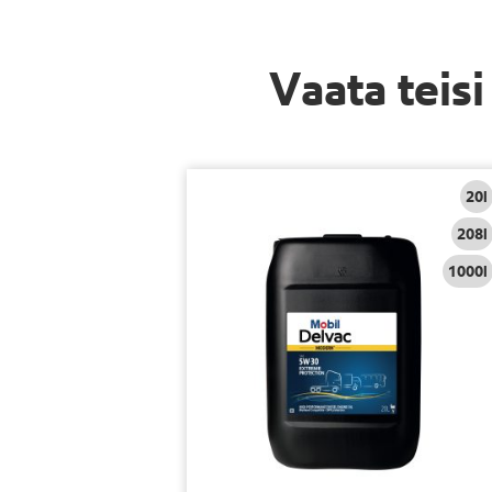
Vaata teis
20l
208l
1000l