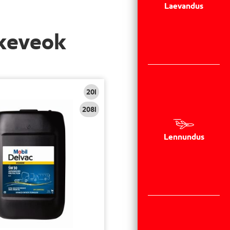
Laevandus
skeveok
20l
208l
Lennundus