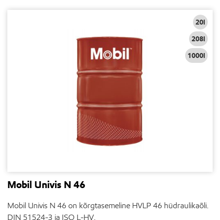
20l
208l
1000l
Mobil Univis N 46
Mobil Univis N 46 on kõrgtasemeline HVLP 46 hüdraulikaõli.
DIN 51524-3 ja ISO L-HV.