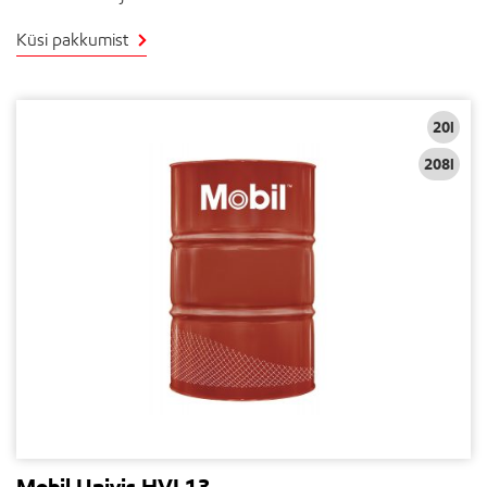
Küsi pakkumist
20l
208l
Mobil Univis HVI 13