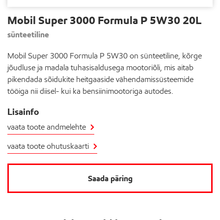
Mobil Super 3000 Formula P 5W30 20L
sünteetiline
Mobil Super 3000 Formula P 5W30 on sünteetiline, kõrge
jõudluse ja madala tuhasisaldusega mootoriõli, mis aitab
pikendada sõidukite heitgaaside vähendamissüsteemide
tööiga nii diisel- kui ka bensiinimootoriga autodes.
Lisainfo
vaata toote andmelehte
vaata toote ohutuskaarti
Saada päring