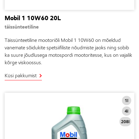
Mobil 1 10W60 20L
täissünteetiline
Täissünteetiline mootoriõli Mobil 1 10W60 on mõeldud
vanemate sõidukite spetsiifiliste nõudmiste jaoks ning sobib
ka suure jõudlusega motospordi mootoritesse, kus on vajalik
kõrge viskoossus.
Küsi pakkumist
1l
4l
208l