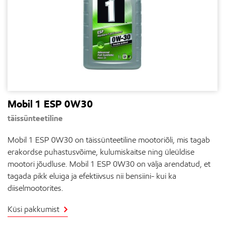
Mobil 1 ESP 0W30
täissünteetiline
Mobil 1 ESP 0W30 on täissünteetiline mootoriõli, mis tagab
erakordse puhastusvõime, kulumiskaitse ning üleüldise
mootori jõudluse. Mobil 1 ESP 0W30 on välja arendatud, et
tagada pikk eluiga ja efektiivsus nii bensiini- kui ka
diiselmootorites.
Küsi pakkumist