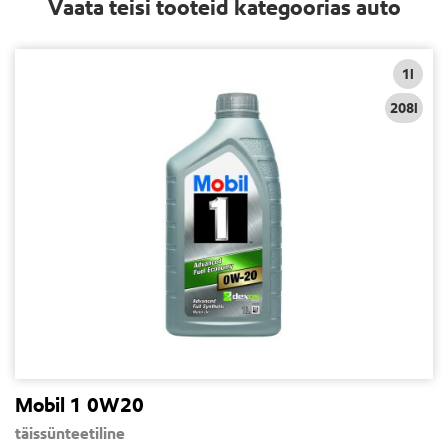
Vaata teisi tooteid kategoorias auto
1l
208l
Mobil 1 0W20
täissünteetiline