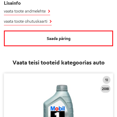
Lisainfo
vaata toote andmelehte
vaata toote ohutuskaarti
Saada päring
Vaata teisi tooteid kategoorias auto
1l
208l