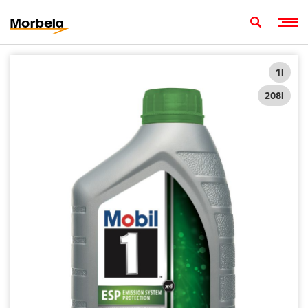
1l
208l