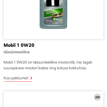
Mobil 1 0W20
täissünteetiline
Mobil 1 0W20 on täissünteetiline mootoriõli, mis tagab
suurepärase mootori kaitse ning kütuse kokkuhoiu.
Küsi pakkumist
20l