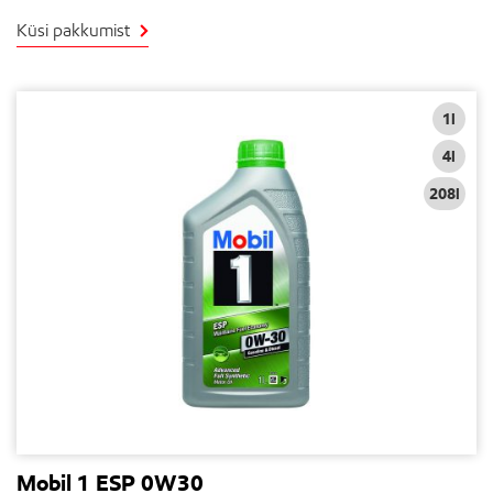
Küsi pakkumist
1l
4l
208l
Mobil 1 ESP 0W30