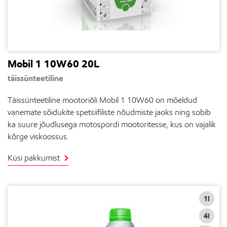
Mobil 1 10W60 20L
täissünteetiline
Täissünteetiline mootoriõli Mobil 1 10W60 on mõeldud
vanemate sõidukite spetsiifiliste nõudmiste jaoks ning sobib
ka suure jõudlusega motospordi mootoritesse, kus on vajalik
kõrge viskoossus.
Küsi pakkumist
1l
4l