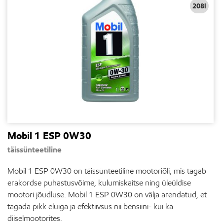
208l
Mobil 1 ESP 0W30
täissünteetiline
Mobil 1 ESP 0W30 on täissünteetiline mootoriõli, mis tagab
erakordse puhastusvõime, kulumiskaitse ning üleüldise
mootori jõudluse. Mobil 1 ESP 0W30 on välja arendatud, et
tagada pikk eluiga ja efektiivsus nii bensiini- kui ka
diiselmootorites.