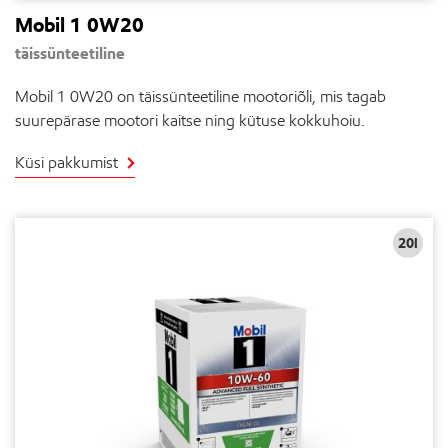
Mobil 1 0W20
täissünteetiline
Mobil 1 0W20 on täissünteetiline mootoriõli, mis tagab
suurepärase mootori kaitse ning kütuse kokkuhoiu.
Küsi pakkumist
20l