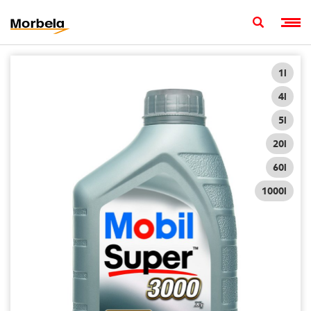
1l
4l
5l
20l
60l
1000l